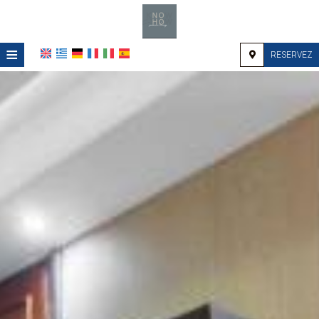
≡
RESERVEZ
ACCUEIL
EMPLACEMENT
HÉBERGEMENT
INSTALLATIONS
GALERIE
DEMANDE
CONTACT