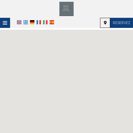
≡
RESERVEZ
ACCUEIL
EMPLACEMENT
HÉBERGEMENT
INSTALLATIONS
GALERIE
DEMANDE
CONTACT